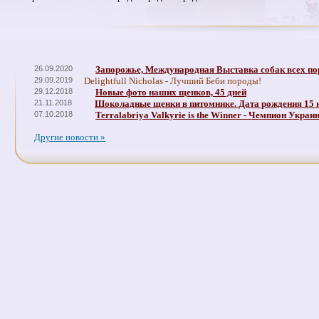
26.09.2020
Запорожье, Международная Выставка собак всех по
29.09.2019
Delightfull Nicholas - Лучший Беби породы!
29.12.2018
Новые фото наших щенков, 45 дней
21.11.2018
Шоколадные щенки в питомнике. Дата рождения 15 
07.10.2018
Terralabriya Valkyrie is the Winner - Чемпион Украи
Другие новости »