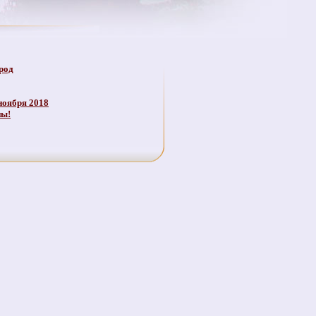
род
ноября 2018
ны!