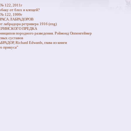
№ 122, 2011г
обаку от блох и клещей?
№ 122, 1999г
РАСА ЛАБРАДОРОВ
т лабрадора ретривера 1916 (eng)
ЕРИНСКОГО ПРЕДКА
ринципов породного разведения. Рэймонд Оппенгеймер
евых суставов
АДОР, Richard Edwards, глава из книги
го прикуса"