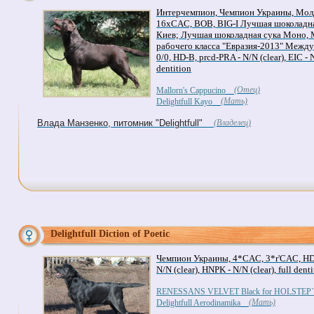
Интерчемпион, Чемпион Украины, Мол
16xCAC, BOB, BIG-I Лучшая шоколадна
Киев; Лучшая шоколадная сука Моно, 
рабочего класса "Евразия-2013" Межд
0/0, HD-B, prcd-PRA - N/N (clear), EIC - N/
dentition
(Отец)
Mallorn's Cappucino
(Мать)
Delightfull Kayo
Влада Манзенко, питомник "Delightfull"
(Владелец)
Delightfull Diction of Poetic
Чемпион Украины, 4*CAC, 3*r'CAC, HD-B,
N/N (clear), HNPK - N/N (clear), full dent
RENESSANS VELVET Black for HOLSTEP
(Мать)
Delightfull Aerodinamika