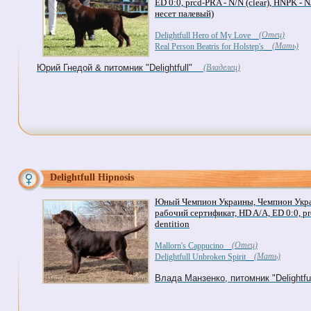
ED 0:0, prcd-PRA - N/N (clear), HNPK - N/
несет палевый)
(Отец)
Delightfull Hero of My Love
(Мать)
Real Person Beatris for Holstep's
Юрий Гнедой & питомник "Delightfull"
(Владелец)
Delightfull Hipnosis
Юный Чемпион Украины, Чемпион Укр
рабочий сертификат, HD A/A, ED 0:0, prc
dentition
(Отец)
Mallorn's Cappucino
(Мать)
Delightfull Unbroken Spirit
Влада Манзенко, питомник "Delightful