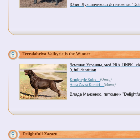
Юлия Лукьянчикова & питомник "Delig
Terralabriya Valkyrie is the Winner
Чемпион Украины, prcd-PRA, HNPK - clear
0, full dentition
(Отец)
Kendystyle Rolex
(Мать)
Anna Zavist Korolei
Влада Манзенко, питомник "Delightful
Delightfull Zazazu