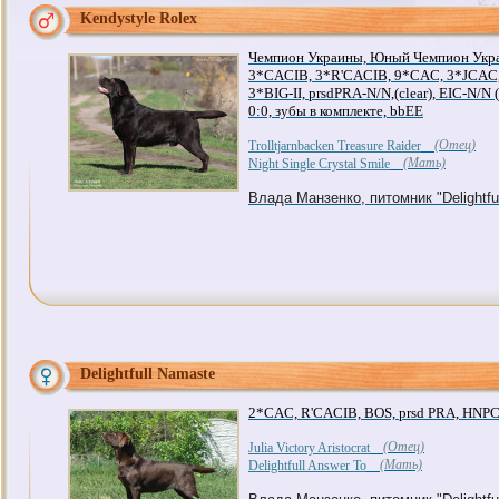
Kendystyle Rolex
Чемпион Украины, Юный Чемпион Укра
3*CACIB, 3*R'CACIB, 9*CAC, 3*JCAC, 
3*BIG-II, prsdPRA-N/N,(clear), EIC-N/N (
0:0, зубы в комплекте, bbEE
(Отец)
Trolltjarnbacken Treasure Raider
(Мать)
Night Single Crystal Smile
Влада Манзенко, питомник "Delightful
Delightfull Namaste
2*CAC, R'CACIB, BOS, prsd PRA, HNPC, 
(Отец)
Julia Victory Aristocrat
(Мать)
Delightfull Answer To