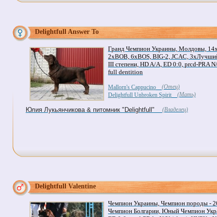
Delightfull Answer To
Гранд Чемпион Украины, Молдовы, 1
2xBOB, 6xBOS, BIG-2, JCAC, 3хЛучший
III степени, HD A/A, ED 0:0, prcd-PRA N/
full dentition
(Отец)
Mallorn's Cappucino
(Мать)
Delightfull Unbroken Spirit
Юлия Лукьянчикова & питомник "Delightfull"
(Владелец)
Delightfull Valentine
Чемпион Украины, Чемпион породы - 2
Чемпион Болгарии, Юный Чемпион Укр