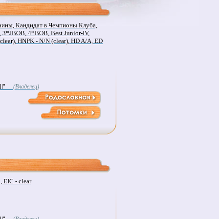
ины, Кандидат в Чемпионы Клуба,
3*JBOB, 4*BOB, Best Junior-IV,
clear), HNPK - N/N (clear), HD A/A, ED
l"
(Владелец)
EIC - clear