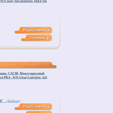
N (Clear), full dentition, bbEE (не
аины, CACIB, Международный
d-PRA - N/N (clear) Laboklin, full
l"
(Владелец)