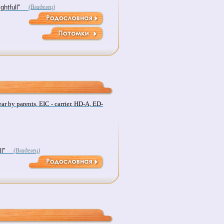
htfull"
(Владелец)
 by parents, EIC - carrier, HD-A, ED-
l"
(Владелец)