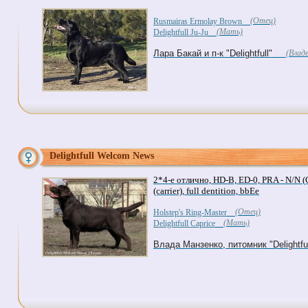
(Отец)
Rusmairas Ermolay Brown
(Мать)
Delightfull Ju-Ju
Лара Бакай и п-к "Delightfull"
(Владе
Delightfull Welcom News
2*4-е отлично, HD-B, ED-0, PRA - N/N (C
(carrier), full dentition, bbEe
(Отец)
Holstep's Ring-Master
(Мать)
Delightfull Caprice
Влада Манзенко, питомник "Delightful