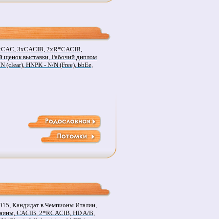
4xCAC, 3xCACIB, 2xR*CACIB,
 щенок выставки, Рабочий диплом
N (clear), HNPK - N/N (Free), bbEe,
015, Кандидат в Чемпионы Италии,
аины, CACIB, 2*RCACIB, HD A/B,