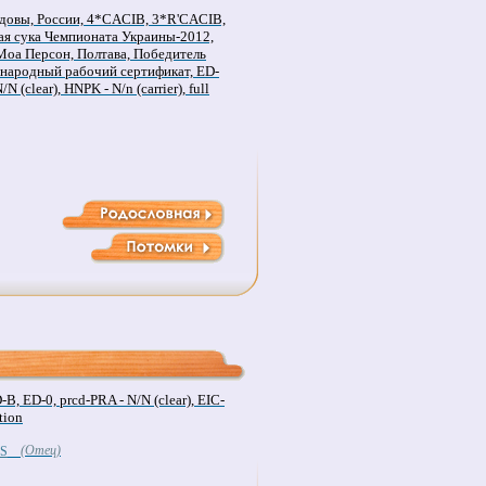
довы, России, 4*CACIB, 3*R'CACIB,
я сука Чемпионата Украины-2012,
Моа Персон, Полтава, Победитель
ународный рабочий сертификат, ED-
N (clear), HNPK - N/n (carrier), full
 ED-0, prcd-PRA - N/N (clear), EIC-
ition
(Отец)
`S