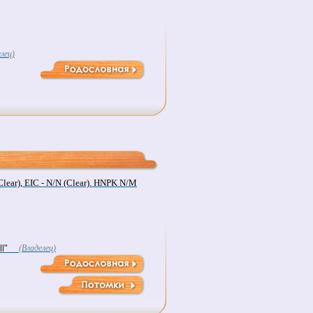
лец)
lear), EIC - N/N (Clear). HNPK N/M
l"
(Владелец)