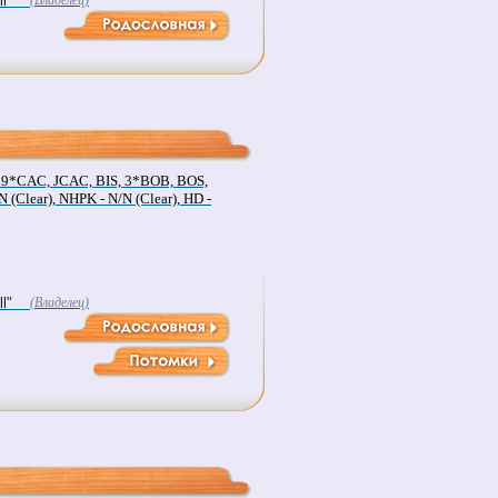
l"
(Владелец)
 9*CAC, JCAC, BIS, 3*BOB, BOS,
N (Clear), NHPK - N/N (Clear), HD -
l"
(Владелец)