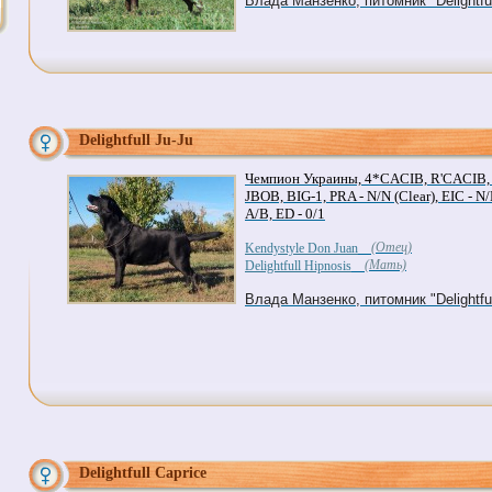
Влада Манзенко, питомник "Delightful
Delightfull Ju-Ju
Чемпион Украины, 4*CACIB, R'CACIB,
JBOB, BIG-1, PRA - N/N (Clear), EIC - N/
A/B, ED - 0/1
(Отец)
Kendystyle Don Juan
(Мать)
Delightfull Hipnosis
Влада Манзенко, питомник "Delightful
Delightfull Caprice