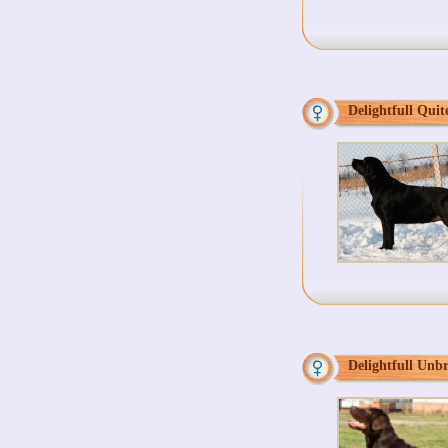
Delightfull Quit
Delightfull Unb