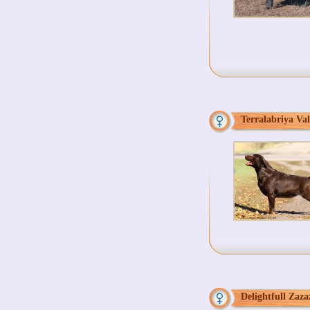
Terralabriya Val
Delightfull Zaza