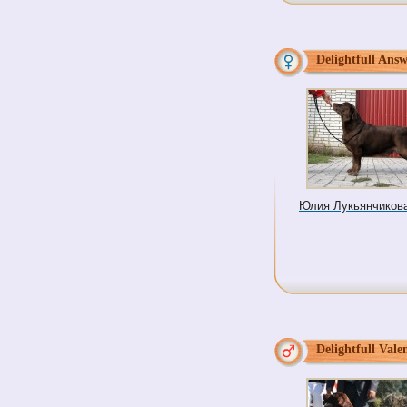
Delightfull Ans
Юлия Лукьянчикова 
Delightfull Vale