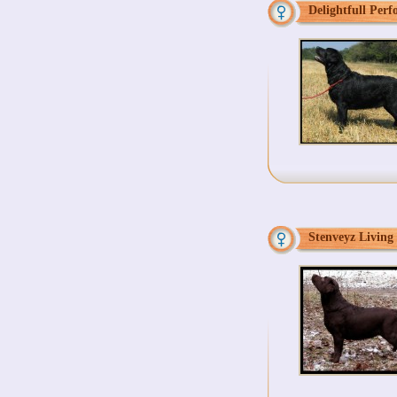
Delightfull Per
Stenveyz Living