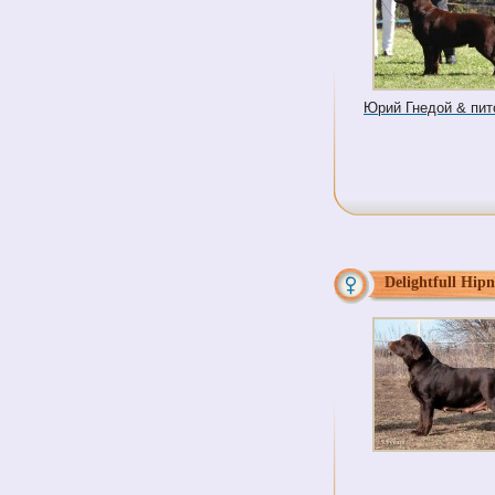
Юрий Гнедой & питом
Delightfull Hipn