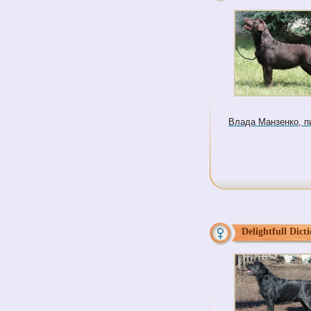
Влада Манзенко, пит
Delightfull Dicti