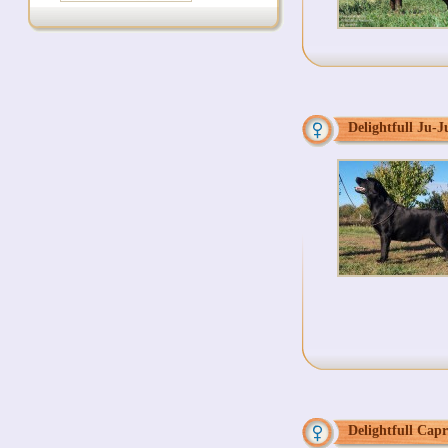
Delightfull Ju-J
Delightfull Capr