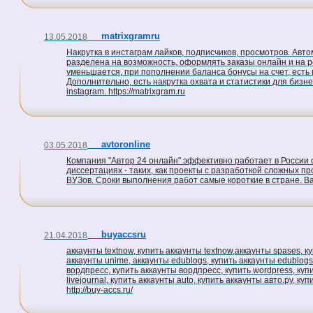
matrixgramru
13.05.2018
Накрутка в инстаграм лайков, подписчиков, просмотров. Авт
разделена на возможность, оформлять заказы онлайн и на ре
уменьшается, при пополнении баланса бонусы на счет, есть 
Дополнительно, есть накрутка охвата и статистики для бизне
instagram. https://matrixgram.ru
avtoronline
03.05.2018
Компания "Автор 24 онлайн" эффективно работает в России 
диссертациях - таких, как проекты с разработкой сложных 
ВУЗов. Сроки выполнения работ самые короткие в стране. Ва
buyaccsru
21.04.2018
аккаунты textnow, купить аккаунты textnow,аккаунты spases, к
аккаунты unime, аккаунты edublogs, купить аккаунты edublogs, а
вордпресс, купить аккаунты вордпресс, купить wordpress, купит
livejournal, купить аккаунты auto, купить аккаунты авто.ру, ку
http://buy-accs.ru/