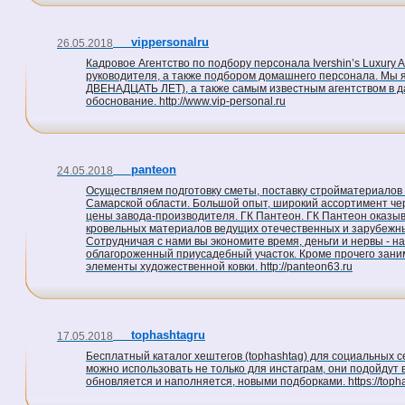
vippersonalru
26.05.2018
Кадровое Агентство по подбору персонала Ivershin’s Luxur
руководителя, а также подбором домашнего персонала. Мы 
ДВЕНАДЦАТЬ ЛЕТ), а также самым известным агентством в д
обоснование. http://www.vip-personal.ru
panteon
24.05.2018
Осуществляем подготовку сметы, поставку стройматериалов 
Самарской области. Большой опыт, широкий ассортимент чер
цены завода-производителя. ГК Пантеон. ГК Пантеон оказыв
кровельных материалов ведущих отечественных и зарубежны
Сотрудничая с нами вы экономите время, деньги и нервы - н
облагороженный приусадебный участок. Кроме прочего зани
элементы художественной ковки. http://panteon63.ru
tophashtagru
17.05.2018
Бесплатный каталог хештегов (tophashtag) для социальных сет
можно использовать не только для инстаграм, они подойдут в
обновляется и наполняется, новыми подборками. https://topha