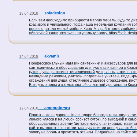
sofadesign
18.04.2018
Если вам необходимо приобрести мягкую мебель, будь то дива
красивого и уникального, тогда наша мебельная компания sof
производителя мягкой мебели Киев. Мы работаем с любыми 
обивочной ткани, включая натуральную кожу. https://sofa-design
akvamir
14.04.2018
Профессиональный магазин сантехники и аксессуаров для ва
сантехнического оборудования для туалета и ванной в Крас
кухни, душа, раковины, гигиенический душ, ванны, акриловые
накладные раковины, унитазы, подвесные унитазы, биде, кр
ограждения для душа, стеклянное душевое ограждение, инст
Выгодные цены и возможность бесплатной доставки по Краснод
amdmotorsru
12.04.2018
Прокат авто недорого в Краснодаре без водителя предлага
любого класса и на любой срок (от суток), по выгодной и са
оборудованием в аренду (детское кресло, антирадар, навига
сайте вы можете ознакомиться с условиями аренды авто без
заявку на бронь и прочитать отзывы. Подробнее на сайте http