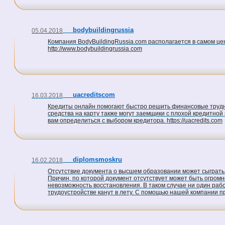
bodybuildingrussia
05.04.2018
Компания BodyBuildingRussia.com располагается в самом цен
http://www.bodybuildingrussia.com
uacreditscom
16.03.2018
Кредиты онлайн помогают быстро решить финансовые труднос
средства на карту также могут заемщики с плохой кредитно
вам определиться с выбором кредитора. https://uacredits.com
diplomsmoskru
16.02.2018
Отсутствие документа о высшем образовании может сыграть 
Причин, по которой документ отсутствует может быть огромн
невозможность восстановления. В таком случае ни один раб
трудоустройстве канут в лету. С помощью нашей компании пр