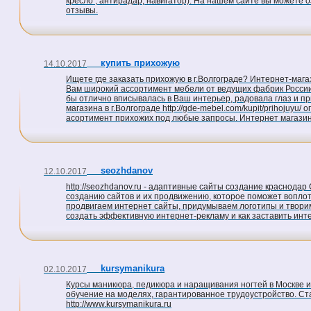
кресло , антирадар, навигатор). На нашем сайте вы можете о
отзывы.
купить прихожую
14.10.2017
Ищете где заказать прихожую в г.Волгограде? Интернет-магази
Вам широкий ассортимент мебели от ведущих фабрик России
бы отлично вписывалась в Ваш интерьер, радовала глаз и пр
магазина в г.Волгограде http://gde-mebel.com/kupit/prihoju
асортимент прихожих под любые запросы. Интернет магазин "
seozhdanov
12.10.2017
http://seozhdanov.ru - адаптивные сайты создание краснодар
созданию сайтов и их продвижению, которое поможет воплот
продвигаем интернет сайты, придумываем логотипы и творим
создать эффективную интернет-рекламу и как заставить инте
kursymanikura
02.10.2017
Курсы маникюра, педикюра и наращивания ногтей в Москве и
обучение на моделях, гарантированное трудоустройство. С
http://www.kursymanikura.ru