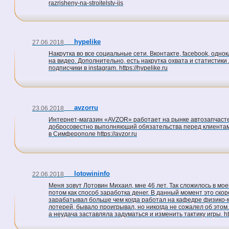
razrisheny-na-stroitelstv-ijs
hypelike
27.06.2018
Накрутка во все социальные сети. Вконтакте, facebook, одно
на видео. Дополнительно, есть накрутка охвата и статистики 
подписчики в instagram. https://hypelike.ru
avzorru
23.06.2018
Интернет-магазин «AVZOR» работает на рынке автозапчастей
добросовестно выполняющий обязательства перед клиентами
в Симферополе https://avzor.ru
lotowininfo
22.06.2018
Меня зовут Лотовин Михаил, мне 46 лет. Так сложилось в мое
потом как способ заработка денег. В данный момент это скоре
зарабатывал больше чем когда работал на кафедре физико-ма
лотерей, бывало проигрывал, но никогда не сожалел об этом
а неудача заставляла задуматься и изменить тактику игры. http