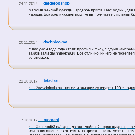
garderobshop
24.11.2017
Магазин женской одежды Гардероб приглашает модниц для в
наряды. Бонусом к каждой покупке вы получаете стильный бра
dachnieokna
20.11.2017
У нас уже 4 года года стоят, профиль Рехау, с двумя камера
заказывали dachnieokna.ru. Всё отлично, ничего не пожелтел
установкой.
kdaviaru
22.10.2017
http://www.kdavia.ru/ - новости авиации суперджет 100 сегодн
autorent
17.10.2017
http://autorent93.ru/ - аренда автомобилей в краснодаре це
компания autorent93.ru. Взять на прокат авто вы можете лю