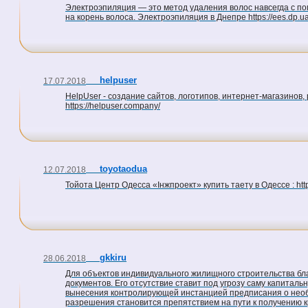
Электроэпиляция — это метод удаления волос навсегда с п
на корень волоса. Электроэпиляция в Днепре https://ees.dp.u
helpuser
17.07.2018
HelpUser - создание сайтов, логотипов, интернет-магазинов
https://helpuser.company/
toyotaodua
12.07.2018
Тойота Центр Одесса «Інжпроект» купить таету в Одессе : http:
gkkiru
28.06.2018
Для объектов индивидуального жилищного строительства бла
документов. Его отсутствие ставит под угрозу саму капитал
вынесения контролирующей инстанцией предписания о необх
разрешения становится препятствием на пути к получению креди