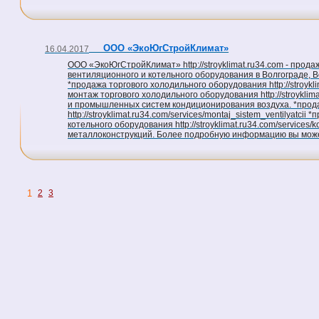
ООО «ЭкоЮгСтройКлимат»
16.04.2017
ООО «ЭкоЮгСтройКлимат» http://stroyklimat.ru34.com - прода
вентиляционного и котельного оборудования в Волгограде, В
*продажа торгового холодильного оборудования http://stroykli
монтаж торгового холодильного оборудования http://stroykli
и промышленных систем кондиционирования воздуха. *прода
http://stroyklimat.ru34.com/services/montaj_sistem_ventilyatc
котельного оборудования http://stroyklimat.ru34.com/services
металлоконструкций. Более подробную информацию вы може
1
2
3