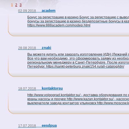
1
2
3
academ
02.09.2018
Бонус за регистрацию в казино Бонус за регистрацию с выво
бонусы за регистрацию в казино бездепозитные бонусы в ка
https://www.888academ.com/nodep.html
znaki
28.08.2018
Вы можете купить или заказать изготовление ИДН (Лежачий 
Все что вам необходимо, это сформировать заявку из необх
региональному менеджеру в Санкт-Петербурге. После изгото
Петербург. https://sankt-peterburg.znaki154.ru/all-catalog/idn/
kontaktorsu
18.07.2018
http://www.volgograd.kontaktor.su/ - доставка оборудования по 
краны насосы и прочее http://www.kazan.kontaktor.su/ - насосн
выключатели завода контактор ульяновск http://www.moscow.ko
eesdpua
17.07.2018