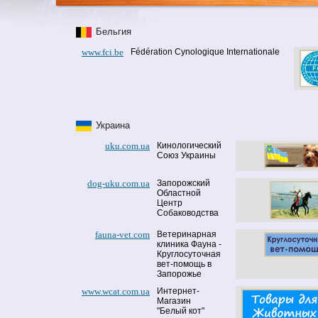
Бельгия
www.fci.be
Fédération Cynologique Internationale
Украина
uku.com.ua
Кинологический
Союз Украины
dog-uku.com.ua
Запорожский
Областной
Центр
Собаководства
fauna-vet.com
Ветеринарная
клиника Фауна -
Круглосуточная
вет-помощь в
Запорожье
www.wcat.com.ua
Интернет-
Магазин
"Белый кот"