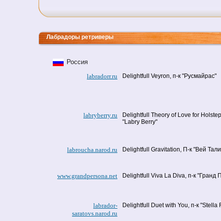
Лабрадоры ретриверы
Россия
labradorr.ru
Delightfull Veyron, п-к "Русмайрас"
labryberry.ru
Delightfull Theory of Love for Holstep
"Labry Berry"
labroucha.narod.ru
Delightfull Gravitation, П-к "Вей Тали
www.grandpersona.net
Delightfull Viva La Diva, п-к "Гранд
labrador-
Delightfull Duet with You, п-к "Stella 
saratovs.narod.ru