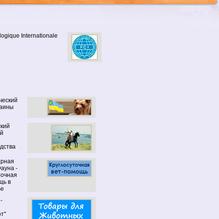
ogique Internationale
ческий
раины
кий
ой
дства
арная
ауна -
точная
щь в
ье
-
т"