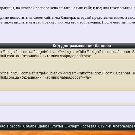
траницы, на которой расположена ссылка на наш сайт, и код или текст ссылки 
димо поместить на своем сайте код баннера, который представлен ниже, и выс
 также выслать нам свой баннер или код его отображения. После чего мы поме
Код для размещения баннера
tp://delightfull.com.ua" target="_blank"><img src="http://delightfull.com.ua/banner_8
ghtfull.com.ua - Украинский питомник лабрадоров"></a>
tp://delightfull.com.ua" target="_blank"><img src="http://delightfull.com.ua/banner_
ghtfull.com.ua - Украинский питомник лабрадоров"></a>
нас
Новости
Собаки
Щенки
Статьи
Эксперт
Гостевая
Ссылки
Фотогалере