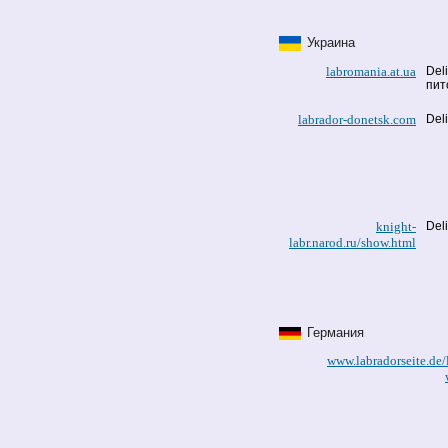
Украина
labromania.at.ua
Del
пит
labrador-donetsk.com
Deli
knight-
Deli
labr.narod.ru/show.html
Германия
www.labradorseite.de/