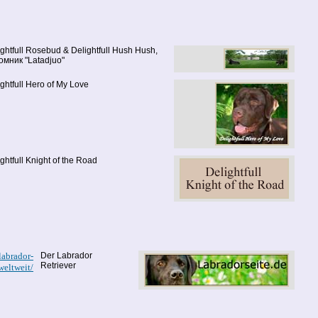
ightfull Rosebud & Delightfull Hush Hush,
омник "Latadjuo"
ghtfull Hero of My Love
ghtfull Knight of the Road
labrador-
Der Labrador
Retriever
weltweit/