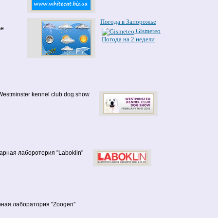
Погода в Запорожье
ье
Gismeteo
Погода на 2 недели
Westminster kennel club dog show
арная лаборотория "Laboklin"
ная лаборатория "Zoogen"