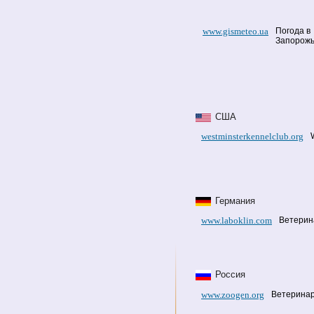
www.gismeteo.ua
Погода в
Запорож
США
westminsterkennelclub.org
Германия
www.laboklin.com
Ветерин
Россия
www.zoogen.org
Ветеринар