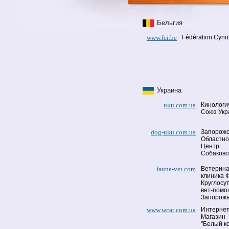
Бельгия
www.fci.be
Fédération Cynol
Украина
uku.com.ua
Кинологи
Союз Ук
dog-uku.com.ua
Запорожс
Областн
Центр
Собаково
fauna-vet.com
Ветерин
клиника Ф
Круглосу
вет-помо
Запорож
www.wcat.com.ua
Интернет
Магазин
"Белый ко