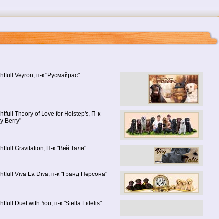
htfull Veyron, п-к "Русмайрас"
htfull Theory of Love for Holstep's, П-к
y Berry"
htfull Gravitation, П-к "Вей Тали"
htfull Viva La Diva, п-к "Гранд Персона"
htfull Duet with You, п-к "Stella Fidelis"