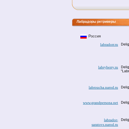
Лабрадоры ретриверы
Россия
labradorr.ru
Delig
labryberry.ru
Delig
"Labr
labroucha.narod.ru
Delig
www.grandpersona.net
Delig
labrador-
Delig
saratovs.narod.ru