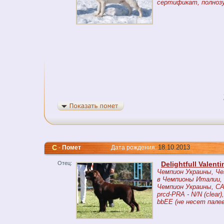
сертификат, полнозуб
C
18.10.2013
-
Помет
Дата рождения:
Отец:
Delightfull Valenti
Чемпион Украины, Че
в Чемпионы Италии,
Чемпион Украины, CA
prcd-PRA - N/N (clear),
bbEE (не несет пале