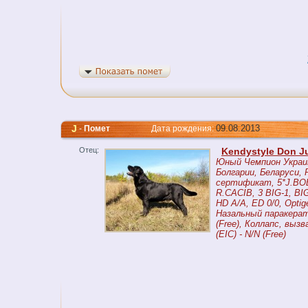
J
09.08.2013
-
Помет
Дата рождения:
Отец:
Kendystyle Don J
Юный Чемпион Украи
Болгарии, Беларуси, 
сертификат, 5*J.BOB
R.CACIB, 3 BIG-1, BIG -
HD A/A, ED 0/0, Optig
Назальный паракерат
(Free), Коллапс, выз
(EIC) - N/N (Free)