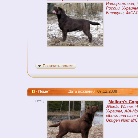
Интерчемпион, 
России, Украины
Беларуси, 4xCA
D
07.12.2008
-
Помет
Дата рождения:
Отец:
Mallorn's Ca
JNordic Winner, 
Украины, A/A-hip
elbows and clear 
Optigen Normal/Cl