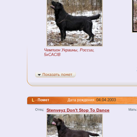
Чемпион Украины, России,
5xCACIB
L
04.04.2003
-
Помет
Дата рождения:
Отец:
Stenveyz Don't Stop To Dance
Мать