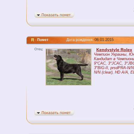
R
06.01.2015
-
Помет
Дата рождения:
Отец:
Kendystyle Rolex
Чемпион Украины, Ю
Кандидат в Чемпионы
9*CAC, 3*JCAC, 3*JBO
3*BIG-II, prsdPRA-N/N,
N/N (clear), HD A/A, 