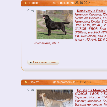
E
23.10.2014
-
Помет
Дата рождения:
Отец:
Kendystyle Rolex
Чемпион Украины, Ю
Чемпион Украины, Ка
Чемпионы Клуба, 3*C
3*R'CACIB, 9*CAC, 3
3*JBOB, 4*BOB, Best J
3*BIG-II, prsdPRA-N/N,
EIC-N/N (clear), HNPK
(clear), HD A/A, ED 0:
комплекте, bbEE
N
01.11.2013
-
Помет
Дата рождения:
Отец:
Holstep's Marrow
6*CACIB, 4*BOB, 2*B
Украины, России, 4*
России, Молдовы, Бе
Балканских стран, М