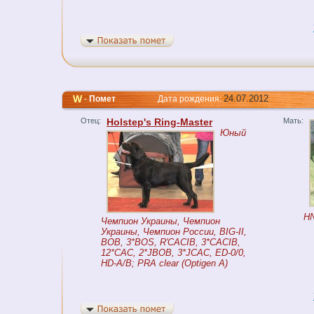
W
24.07.2012
-
Помет
Дата рождения:
Отец:
Holstep's Ring-Master
Мать:
Юный
HN
Чемпион Украины, Чемпион
Украины, Чемпион России, BIG-II,
BOB, 3*BOS, R'CACIB, 3*CACIB,
12*CAC, 2*JBOB, 3*JCAC, ED-0/0,
HD-А/B; PRA clear (Optigen A)