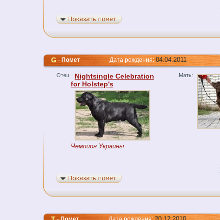
G
04.04.2011
-
Помет
Дата рождения:
Отец:
Nightsingle Celebration
Мать:
for Holstep's
Чемпион Украины
T
20.12.2010
-
Помет
Дата рождения: