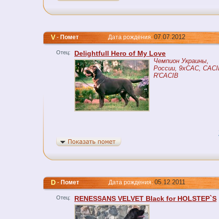
V
07.07.2012
-
Помет
Дата рождения:
Отец:
Delightfull Hero of My Love
Чемпион Украины,
России, 9xCAC, CACI
R'CACIB
D
05.12.2011
-
Помет
Дата рождения:
Отец:
RENESSANS VELVET Black for HOLSTEP`S