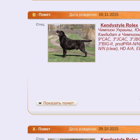
B
10.11.2015
-
Помет
Дата рождения:
Отец:
Kendystyle Rolex
Чемпион Украины, Ю
Кандидат в Чемпионы
9*CAC, 3*JCAC, 3*JBO
3*BIG-II, prsdPRA-N/N,
N/N (clear), HD A/A, 
Х
29.10.2015
-
Помет
Дата рождения:
Отец:
Kendystyle Rolex