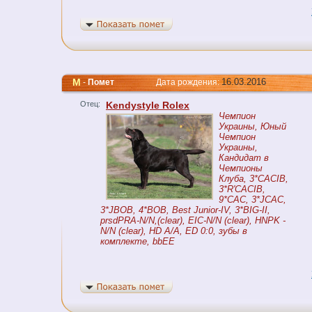
M
16.03.2016
-
Помет
Дата рождения:
Отец:
Kendystyle Rolex
Чемпион
Украины, Юный
Чемпион
Украины,
Кандидат в
Чемпионы
Клуба, 3*CACIB,
3*R'CACIB,
9*CAC, 3*JCAC,
3*JBOB, 4*BOB, Best Junior-IV, 3*BIG-II,
prsdPRA-N/N,(clear), EIC-N/N (clear), HNPK -
N/N (clear), HD A/A, ED 0:0, зубы в
комплекте, bbEE