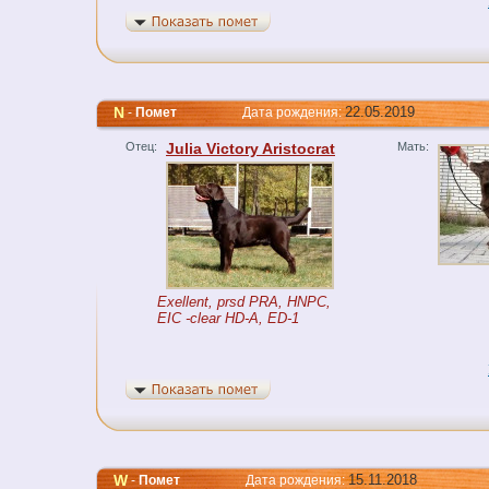
N
22.05.2019
-
Помет
Дата рождения:
Отец:
Julia Victory Aristocrat
Мать:
Exellent, prsd PRA, HNPC,
EIC -clear HD-A, ED-1
W
15.11.2018
-
Помет
Дата рождения: