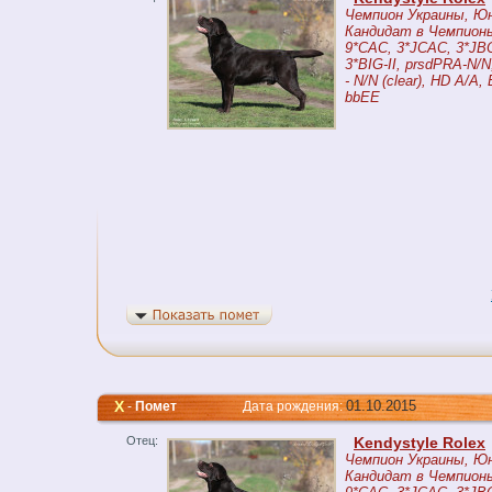
Чемпион Украины, Ю
Кандидат в Чемпионы
9*CAC, 3*JCAC, 3*JBO
3*BIG-II, prsdPRA-N/N,
- N/N (clear), HD A/A
bbEE
Х
01.10.2015
-
Помет
Дата рождения:
Отец:
Kendystyle Rolex
Чемпион Украины, Ю
Кандидат в Чемпионы