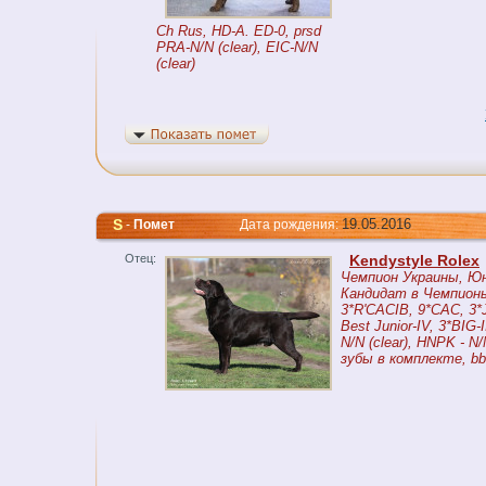
Ch Rus, HD-A. ED-0, prsd
PRA-N/N (clear), EIC-N/N
(clear)
S
19.05.2016
-
Помет
Дата рождения:
Отец:
Kendystyle Rolex
Чемпион Украины, Ю
Кандидат в Чемпионы
3*R'CACIB, 9*CAC, 3
Best Junior-IV, 3*BIG-I
N/N (clear), HNPK - N/
зубы в комплекте, b