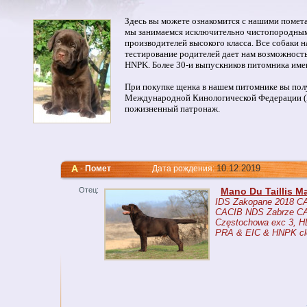
Здесь вы можете ознакомится с нашими помет
мы занимаемся исключительно чистопородным 
производителей высокого класса. Все собаки 
тестирование родителей дает нам возможность
HNPK. Более 30-и выпускников питомника име
При покупке щенка в нашем питомнике вы по
Международной Кинологической Федерации (FC
пожизненный патронаж.
A
10.12.2019
-
Помет
Дата рождения:
Отец:
Mano Du Taillis 
IDS Zakopane 2018 C
CACIB NDS Zabrze C
Częstochowa exc 3, H
PRA & EIC & HNPK cl