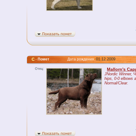
C
01.12.2009
-
Помет
Дата рождения:
Отец:
Mallorn's Ca
JNordic Winner, 
hips, 0-0 elbows 
Normal/Clear.