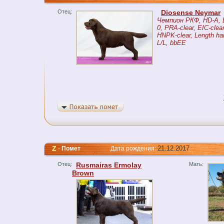
Отец:
Diosense Neymar
Чемпион РКФ, HD-A, 
0, PRA-clear, EIC-clear
HNPK-clear, Length hai
L/L, bbEE
Z
21.12.2017
-
Помет
Дата рождения:
Отец:
Rusmairas Ermolay
Мать:
Brown