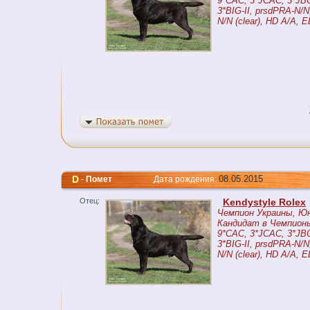
9*CAC, 3*JCAC, 3*JBO
3*BIG-II, prsdPRA-N/N,
N/N (clear), HD A/A, 
D
08.05.2015
-
Помет
Дата рождения:
Отец:
Kendystyle Rolex
Чемпион Украины, Ю
Кандидат в Чемпионы
9*CAC, 3*JCAC, 3*JBO
3*BIG-II, prsdPRA-N/N,
N/N (clear), HD A/A, 