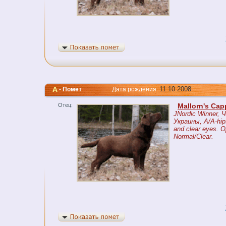
A
11.10.2008
-
Помет
Дата рождения:
Отец:
Mallorn's Ca
JNordic Winner, 
Украины, A/A-hip
and clear eyes. O
Normal/Clear.