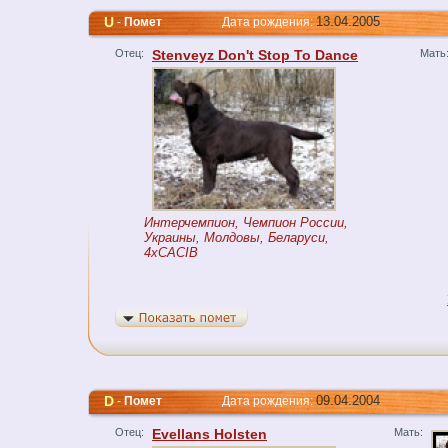
U
13.04.2005
-
Помет
Дата рождения:
Отец:
Stenveyz Don't Stop To Dance
Мать
Интерчемпион, Чемпион России,
Украины, Молдовы, Беларуси,
4xCACIB
D
09.04.2004
-
Помет
Дата рождения:
Отец:
Evellans Holsten
Мать: