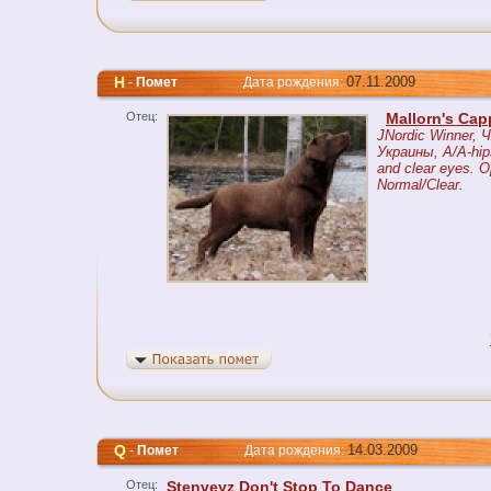
H
07.11.2009
-
Помет
Дата рождения:
Отец:
Mallorn's Ca
JNordic Winner, 
Украины, A/A-hip
and clear eyes. O
Normal/Clear.
Q
14.03.2009
-
Помет
Дата рождения:
Отец:
Stenveyz Don't Stop To Dance