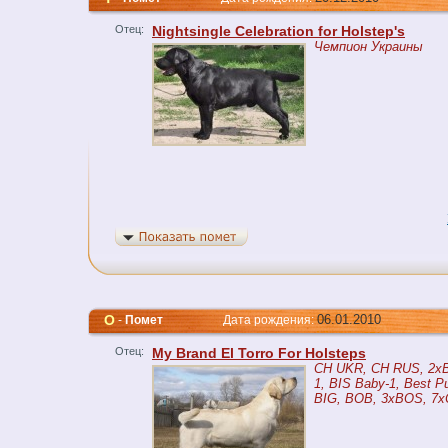
Отец:
Nightsingle Celebration for Holstep's
Чемпион Украины
O
06.01.2010
-
Помет
Дата рождения:
Отец:
My Brand El Torro For Holsteps
CH UKR, CH RUS, 2xB
1, BIS Baby-1, Best P
BIG, BOB, 3xBOS, 7