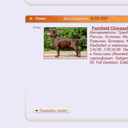
K
11.03.2007
-
Помет
Дата рождения:
Отец:
Farnfield Chinga
Интерчемпион, Гранд
России, Эстонии, Мо
Румынии, Болгарии, 
Кандидат в чемпионы
CACIB, 2 RCACIB. Пр
в Хельсинки (Финлян
сертификат. Optigen 
00, Full Dentition, Eeb