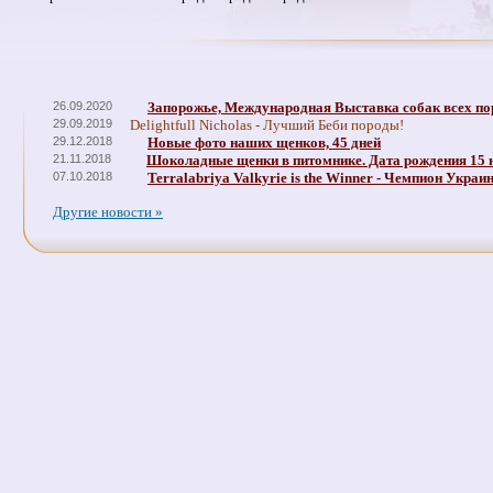
26.09.2020
Запорожье, Международная Выставка собак всех по
29.09.2019
Delightfull Nicholas - Лучший Беби породы!
29.12.2018
Новые фото наших щенков, 45 дней
21.11.2018
Шоколадные щенки в питомнике. Дата рождения 15 
07.10.2018
Terralabriya Valkyrie is the Winner - Чемпион Украи
Другие новости »