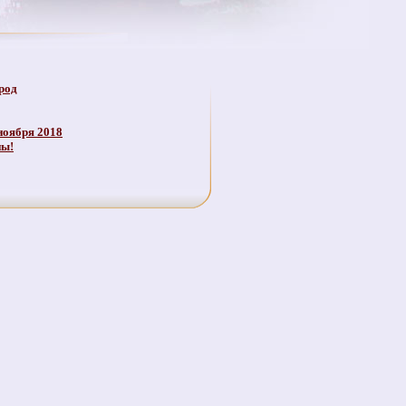
род
ноября 2018
ны!