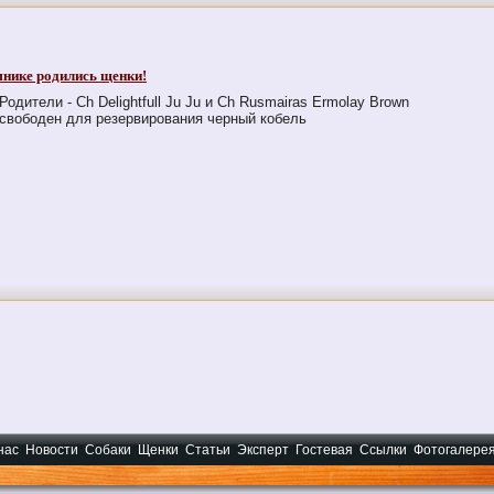
мнике родились щенки!
Родители - Ch Delightfull Ju Ju и Ch Rusmairas Ermolay Brown
свободен для резервирования черный кобель
нас
Новости
Собаки
Щенки
Статьи
Эксперт
Гостевая
Ссылки
Фотогалере