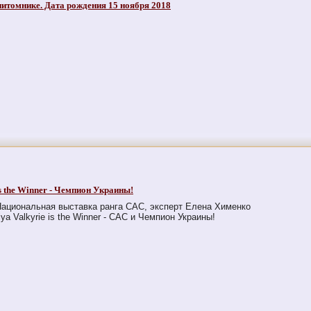
итомнике. Дата рождения 15 ноября 2018
is the Winner - Чемпион Украины!
Национальная выставка ранга САС, эксперт Елена Хименко
riya Valkyrie is the Winner - CAC и Чемпион Украины!