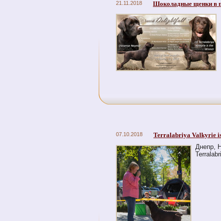
21.11.2018
Шоколадные щенки в п
07.10.2018
Terralabriya Valkyrie 
Днепр, 
Terralab