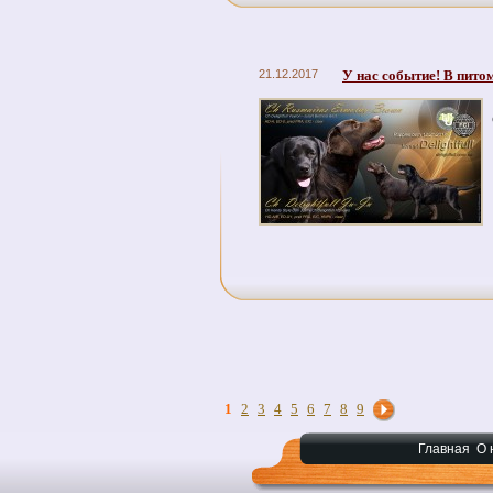
21.12.2017
У нас событие! В пито
1
2
3
4
5
6
7
8
9
Главная
О 