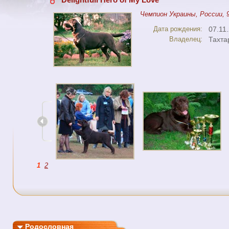
Чемпион Украины, России, 
Дата рождения:
07.11
Владелец:
Тахта
1
2
Родословная