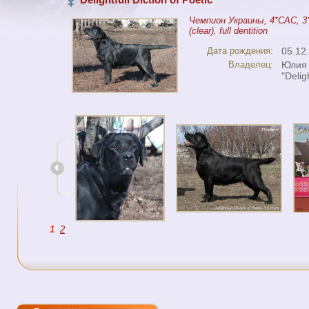
Чемпион Украины, 4*CAC, 3*r'
(clear), full dentition
Дата рождения:
05.12
Владелец:
Юлия 
"Deligh
1
2